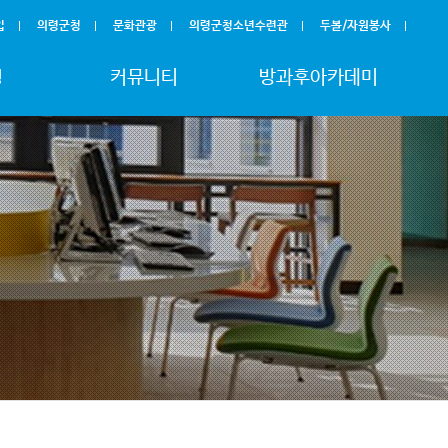
입
의령군청
문화관광
의령군청소년수련관
두볼/자원봉사
청
커뮤니티
방과후아카데미