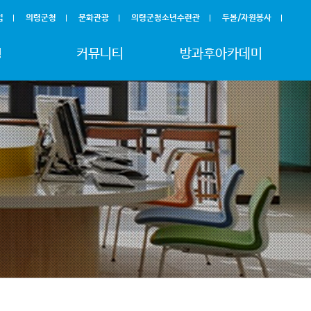
입
의령군청
문화관광
의령군청소년수련관
두볼/자원봉사
청
커뮤니티
방과후아카데미