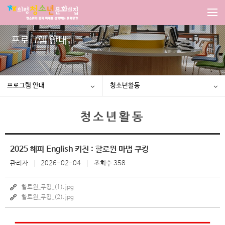
프로그램 안내
프로그램 안내
청소년활동
청소년활동
2025 해피 English 키친 : 할로윈 마법 쿠킹
관리자
2026-02-04
조회수 358
할로윈_쿠킹_(1).jpg
할로윈_쿠킹_(2).jpg