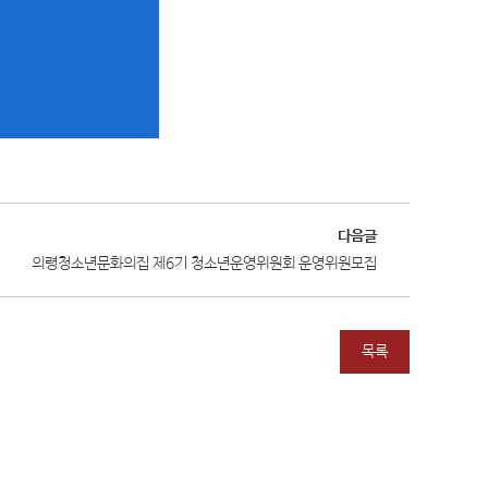
다음글
의령청소년문화의집 제6기 청소년운영위원회 운영위원모집
목록