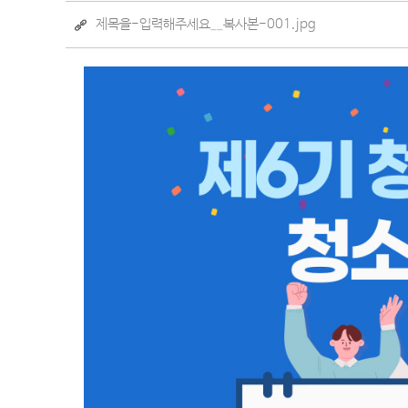
제목을-입력해주세요__복사본-001.jpg