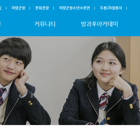
입
의령군청
문화관광
의령군청소년수련관
두볼/자원봉사
청
커뮤니티
방과후아카데미